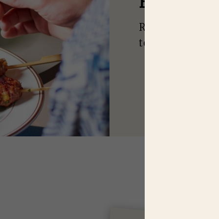
E
N MANQU
Recevez nos idé
toutes les saiso