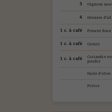
3
Oignons nou
4
Gousses d'ail
1 c. à café
Piment doux
1 c. à café
Cumin
Coriandre en
1 c. à café
poudre
Huile d'olive
Poivre