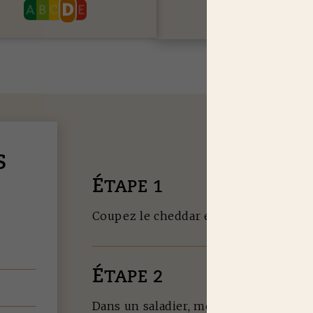
S
É
TAPE 1
Coupez le cheddar en petits dés. Hache
É
TAPE 2
Dans un saladier, mélangez la viande, l