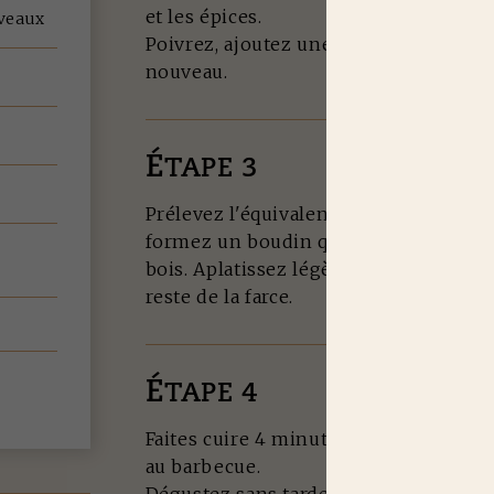
et les épices.
veaux
Poivrez, ajoutez une cuillère à soupe 
nouveau.
É
TAPE 3
Prélevez l'équivalent d'une boule à g
formez un boudin que vous viendrez pi
bois. Aplatissez légèrement la viande
reste de la farce.
É
TAPE 4
Faites cuire 4 minutes de chaque côté
au barbecue.
Dégustez sans tarder.