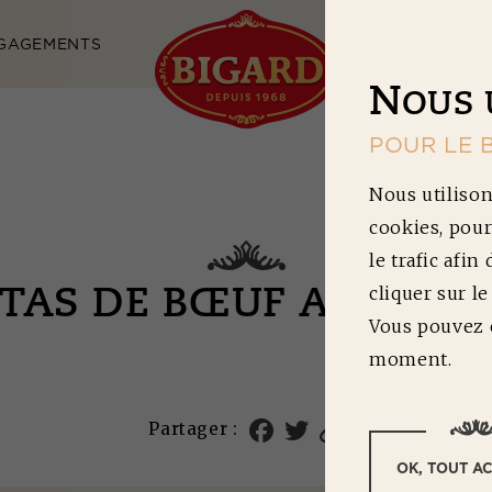
GAGEMENTS
NOS RECETTES
N
OUS 
POUR LE 
Nous utilison
cookies, pour
le trafic afin
cliquer sur l
FTAS DE BŒUF AU CHE
Vous pouvez c
moment.
Partager :
OK, TOUT A