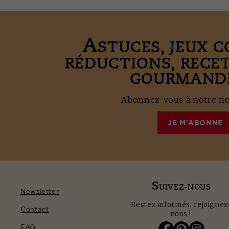
A
STUCES, JEUX 
RÉDUCTIONS, RECE
GOURMANDE
Abonnez-vous à notre new
JE M'ABONNE
S
UIVEZ-NOUS
Newsletter
Restez informés, rejoignez
Contact
nous !
FAQ