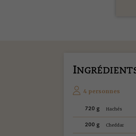
I
NGRÉDIENT
4 personnes
720 g
Hachés
200 g
Cheddar