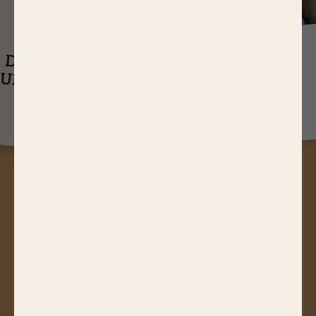
J
USQU'À
14,65 EUR
ASTUCES
DE RÉDUCTIONS
UEL EST LE
SUR NOS PRODUITS
Q
TEMPS DE
CUISSON D’UN
RÔTI DE BŒUF ?
A
STUCES, JEUX CONCOURS,
RÉDUCTIONS, RECETTES, ACTUS
GOURMANDES...
Abonnez-vous à notre newsletter !
JE M'ABONNE