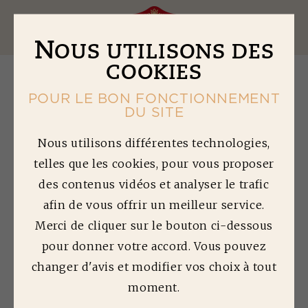
Ouv
N
OUS UTILISONS DES
COOKIES
POUR LE BON FONCTIONNEMENT
DU SITE
L
OMOS À LA
Nous utilisons différentes technologies,
telles que les cookies, pour vous proposer
PROVENÇALE
des contenus vidéos et analyser le trafic
ROULÉS À LA
afin de vous offrir un meilleur service.
TAPENADE
Merci de cliquer sur le bouton ci-dessous
TOMATE
pour donner votre accord. Vous pouvez
changer d'avis et modifier vos choix à tout
Temps de préparation : 30min | Temps de
moment.
cuisson : 25min | Difficulté : 1/5