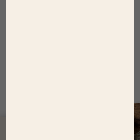
5.
Trancher chaque lomos en 3, piquer avec des
cure-dents et servir en apéritif.
Suggestion
La recette peut aussi être utilisée avec une
tapenade à l'olive ou aux poivrons.