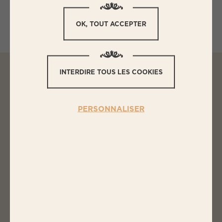
Quantité préparée : 4 personnes
OK, TOUT ACCEPTER
INTERDIRE TOUS LES COOKIES
L
ES INGRÉDIENTS
PERSONNALISER
LOMOS À LA PROVENÇALE
ROULÉS À LA TAPENADE TOMATE
1 barquette de lomos à la Provençale BIGARD
50g de concentré de tomates
100g de tomates confites hachées
10g d'ail épluché haché
20g de basilic haché
35g d'huile d'olive