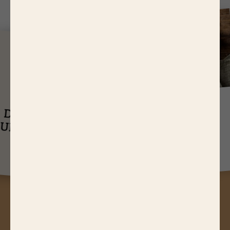
J
USQU'À
14,65 EUR
ASTUCES
DE RÉDUCTIONS
UEL EST LE
SUR NOS PRODUITS
Q
TEMPS DE
CUISSON D’UN
RÔTI DE BŒUF ?
A
STUCES, JEUX CONCOURS,
RÉDUCTIONS, RECETTES, ACTUS