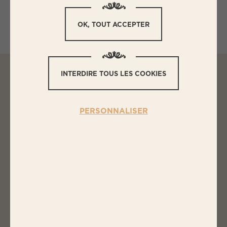
Quantité préparée : 6 personnes
OK, TOUT ACCEPTER
INTERDIRE TOUS LES COOKIES
L
ES INGRÉDIENTS
PERSONNALISER
MINI BLINIS AU CARPACCIO DE
BOEUF ET ÉCLATS DE NOISETTE,
AU FROMAGE FRAIS
1 barquette de carpaccio de boeuf noisettes
BIGARD
18 mini blinis
Huile d’olive
1 pot de fromage frais au herbes ou autre