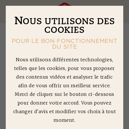
Ouv
N
OUS UTILISONS DES
COOKIES
POUR LE BON FONCTIONNEMENT
DU SITE
M
INI BLINIS AU
Nous utilisons différentes technologies,
telles que les cookies, pour vous proposer
CARPACCIO DE
des contenus vidéos et analyser le trafic
BOEUF ET ÉCLATS
afin de vous offrir un meilleur service.
DE NOISETTE, AU
Merci de cliquer sur le bouton ci-dessous
FROMAGE FRAIS
pour donner votre accord. Vous pouvez
changer d'avis et modifier vos choix à tout
Temps de préparation : 15 min | Temps de
moment.
cuisson : 0 min | Difficulté : 1/5