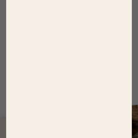
4.
Faire chauffer un poêle avec 4 cuillères à
soupe d’huile d’olive.
5.
Lorsque la poêle est chaude, baisser le feu et
faire cuire les mini boulettes pendant 5 minutes
en les faisant rouler sur elles-mêmes de temps
en temps.