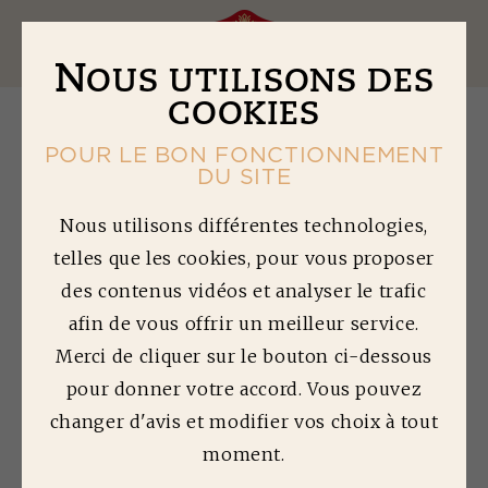
Ouv
N
OUS UTILISONS DES
COOKIES
POUR LE BON FONCTIONNEMENT
DU SITE
M
INI BOULETTES
Nous utilisons différentes technologies,
telles que les cookies, pour vous proposer
DE BŒUF HERBES
des contenus vidéos et analyser le trafic
ET OIGNONS
afin de vous offrir un meilleur service.
EN COQUE DE GRAINES DE PAVOT
Merci de cliquer sur le bouton ci-dessous
pour donner votre accord. Vous pouvez
Temps de préparation : 20min | Temps de
changer d'avis et modifier vos choix à tout
cuisson : 5min | Difficulté : 1/5
moment.
Temps de repos : 5min | Quantité préparée :
2 personnes