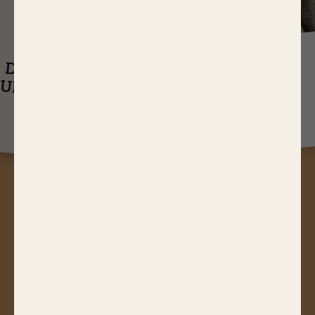
J
USQU'À
14,65 EUR
ASTUCES
DE RÉDUCTIONS
UEL EST LE
SUR NOS PRODUITS
Q
TEMPS DE
CUISSON D’UN
RÔTI DE BŒUF ?
A
STUCES, JEUX CONCOURS,
RÉDUCTIONS, RECETTES, ACTUS
GOURMANDES...
Abonnez-vous à notre newsletter !
JE M'ABONNE