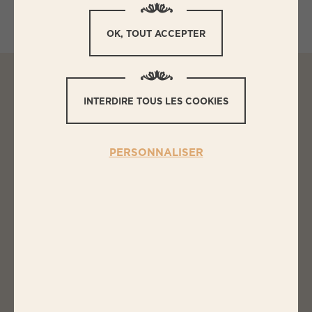
OK, TOUT ACCEPTER
INTERDIRE TOUS LES COOKIES
L
ES INGRÉDIENTS
MINI BOULETTES DE BŒUF
PERSONNALISER
HERBES ET OIGNONS, EN COQUE
DE GRAINES DE PAVOT
2 steaks hachés Plein air 15%
10g de chapelure
1 œuf
1/4 oignon
1/2 échalote
Quelques branches de persil, ciboulette,