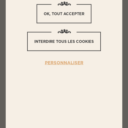
OK, TOUT ACCEPTER
L
ES INGRÉDIENTS
MINI FEUILLETÉS AUX SAUCISSES
INTERDIRE TOUS LES COOKIES
3 pâtes feuilletées pur beurre
6 saucisses de votre choix : nature, aux
PERSONNALISER
herbes.. ou label rouge
1 jaune d’œuf
N
OS PRODUITS BIGARD
DANS CETTE RECETTE