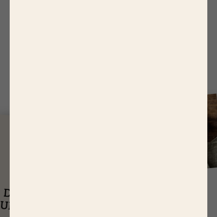
6.
Disposez les mini feuilletés sur la plaque du
four préalablement recouvert d'une feuille de
papier sulfurisé.
J
USQU'À
14,65 EUR
ASTUCES
DE RÉDUCTIONS
UEL EST LE
SUR NOS PRODUITS
Q