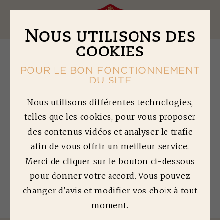
Ouv
N
OUS UTILISONS DES
COOKIES
POUR LE BON FONCTIONNEMENT
DU SITE
M
INI FEUILLETÉS
Nous utilisons différentes technologies,
telles que les cookies, pour vous proposer
AUX SAUCISSES
des contenus vidéos et analyser le trafic
afin de vous offrir un meilleur service.
Temps de préparation : 15 min | Temps de
cuisson : 25 min | Difficulté : 2/5
Merci de cliquer sur le bouton ci-dessous
pour donner votre accord. Vous pouvez
Quantité préparée : 6 personnes
changer d'avis et modifier vos choix à tout
moment.