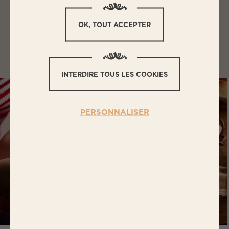
Difficulté
Préparation
OK, TOUT ACCEPTER
Facile
15
Cuisson
Temps total
30
45
INTERDIRE TOUS LES COOKIES
PERSONNALISER
8
×