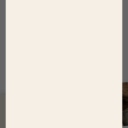
E
N MANQUE D'IDÉE RECETTE ?
Recevez nos idées de recettes
Bigard pour toutes les saisons et
pour toute la famille !
J
USQU'À