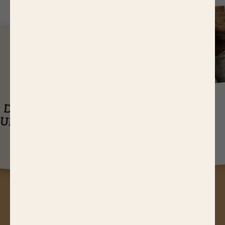
J
USQU'À
14,65 EUR
ASTUCES
DE RÉDUCTIONS
UEL EST LE
SUR NOS PRODUITS
Q
TEMPS DE
CUISSON D’UN
RÔTI DE BŒUF ?
A
STUCES, JEUX CONCOURS,
RÉDUCTIONS, RECETTES, ACTUS
GOURMANDES...