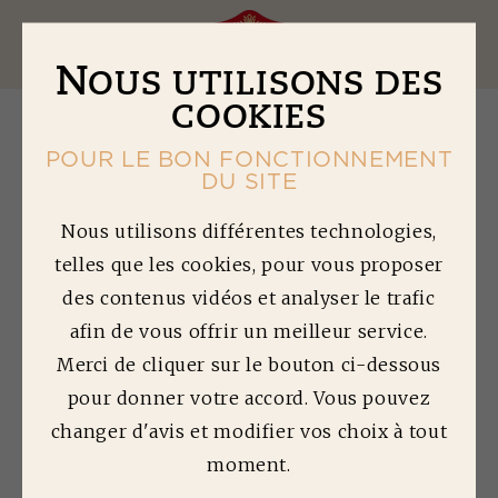
Ouv
N
OUS UTILISONS DES
COOKIES
POUR LE BON FONCTIONNEMENT
DU SITE
P
AVÉ AU
Nous utilisons différentes technologies,
telles que les cookies, pour vous proposer
PARMESAN,
des contenus vidéos et analyser le trafic
BASILIC, PIGNONS
afin de vous offrir un meilleur service.
ET TOMATES
Merci de cliquer sur le bouton ci-dessous
CONFITES
pour donner votre accord. Vous pouvez
changer d'avis et modifier vos choix à tout
Temps de préparation : 20min | Temps de
moment.
cuisson : 5min | Difficulté : 1/5