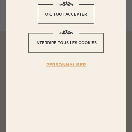
Quantité préparée : 4 personnes
OK, TOUT ACCEPTER
INTERDIRE TOUS LES COOKIES
L
ES INGRÉDIENTS
PERSONNALISER
PAVÉ AU PARMESAN, BASILIC,
PIGNONS ET TOMATES CONFITES
2 barquettes de chair à saucisse 250g BIGARD
Quelques feuilles basilic frais ciselé
50g de parmesan râpé
Quelques tomates confites
1 poignée pignons de pin
2 c. à soupe d’huile d’olive