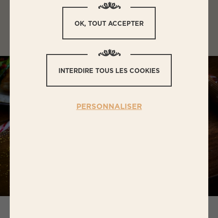
Facile
15
OK, TOUT ACCEPTER
Cuisson
Temps total
20
35
INTERDIRE TOUS LES COOKIES
PERSONNALISER
4
×