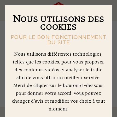
Ouv
N
OUS UTILISONS DES
COOKIES
POUR LE BON FONCTIONNEMENT
DU SITE
P
ETITS FEUILLETÉS
Nous utilisons différentes technologies,
telles que les cookies, pour vous proposer
ÉTOILES AU BŒUF
des contenus vidéos et analyser le trafic
afin de vous offrir un meilleur service.
Merci de cliquer sur le bouton ci-dessous
pour donner votre accord. Vous pouvez
Partager :
changer d'avis et modifier vos choix à tout
moment.
Difficulté
Préparation