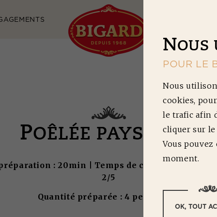
GAGEMENTS
NOS RECETTES
N
OUS 
POUR LE 
Nous utilison
cookies, pour
le trafic afin
P
cliquer sur l
OÊLÉE PAYSANNE
Vous pouvez c
moment.
réparation : 20min | Temps de cuisson : 20min | D
2/5
Quantité préparée : 4 personnes
OK, TOUT A