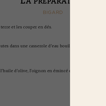
L
A PRÉPARATION
BIGARD
erre et les couper en dés.
nutes dans une casserole d'eau bouillante (elles doivent
l'huile d'olive, l'oignon en émincé et les champignon