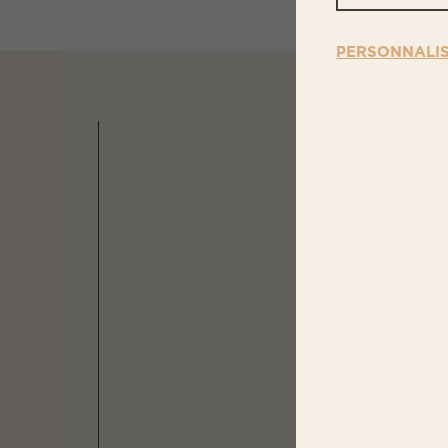
PERSONNALI
N
OS PR
DANS 