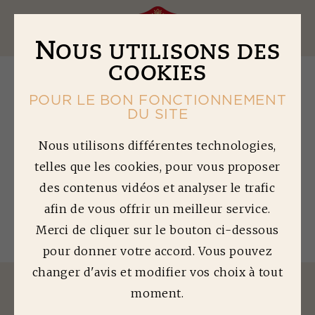
Ouv
N
OUS UTILISONS DES
COOKIES
POUR LE BON FONCTIONNEMENT
DU SITE
S
AUCE BARBECUE
Nous utilisons différentes technologies,
telles que les cookies, pour vous proposer
des contenus vidéos et analyser le trafic
afin de vous offrir un meilleur service.
Partager :
Merci de cliquer sur le bouton ci-dessous
pour donner votre accord. Vous pouvez
changer d'avis et modifier vos choix à tout
Difficulté
Préparation
moment.
Facile
15