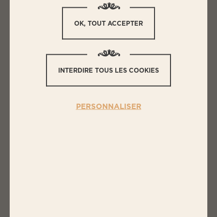
OK, TOUT ACCEPTER
L
ES INGRÉDIENTS
STEAKS HACHÉS FAÇON ROSSINI
INTERDIRE TOUS LES COOKIES
4 steaks Haché Boucher BIGARD
4 tranches de foie gras de canard crues
PERSONNALISER
d'environ 2,5 cm d'épaisseur
Sel et poivre
N
OS PRODUITS BIGARD
DANS CETTE RECETTE