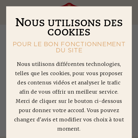
Ouv
N
OUS UTILISONS DES
COOKIES
POUR LE BON FONCTIONNEMENT
DU SITE
S
TEAKS HACHÉS
Nous utilisons différentes technologies,
telles que les cookies, pour vous proposer
FAÇON ROSSINI
des contenus vidéos et analyser le trafic
afin de vous offrir un meilleur service.
Temps de préparation : 15 min | Temps de
cuisson : 8 min | Difficulté : 2/5
Merci de cliquer sur le bouton ci-dessous
pour donner votre accord. Vous pouvez
Quantité préparée : 4 personnes
changer d'avis et modifier vos choix à tout
moment.