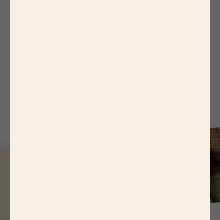
four.
3.
Ajouter 1 tranche de foie gras sur chaque
steak haché, puis mettre au four 5 minutes à
180°C (th.6)
J
USQU'À
14,65 EUR