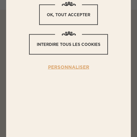
OK, TOUT ACCEPTER
L
ES INGRÉDIENTS
INTERDIRE TOUS LES COOKIES
WRAP DE SAUCISSES OU
MERGUEZ
PERSONNALISER
6 chipolatas ou merguez Label Rouge
BIGARD
2 belles carottes
100g de radis blanc
1 courgette
50g de coriandre
50g de menthe
20g de basilic
100g de moutarde de Dijon à l’Estragon