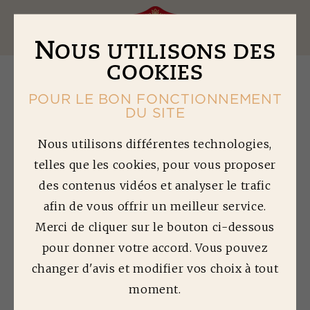
Ouv
N
OUS UTILISONS DES
COOKIES
POUR LE BON FONCTIONNEMENT
DU SITE
W
RAP DE
Nous utilisons différentes technologies,
telles que les cookies, pour vous proposer
SAUCISSES OU
des contenus vidéos et analyser le trafic
MERGUEZ
afin de vous offrir un meilleur service.
Merci de cliquer sur le bouton ci-dessous
Temps de préparation : 20min | Temps de
pour donner votre accord. Vous pouvez
cuisson : 10min | Difficulté : 2/5
changer d'avis et modifier vos choix à tout
Quantité préparée : 4 personnes
moment.