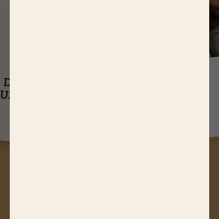
J
USQU'À
14,65 EUR
ASTUCES
DE RÉDUCTIONS
UEL EST LE
SUR NOS PRODUITS
Q
TEMPS DE
CUISSON D’UN
RÔTI DE BŒUF ?
A
STUCES, JEUX CONCOURS,
RÉDUCTIONS, RECETTES, ACTUS
GOURMANDES...
Abonnez-vous à notre newsletter !