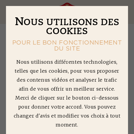
Ouv
N
OUS UTILISONS DES
COOKIES
POUR LE BON FONCTIONNEMENT
DU SITE
L'
ÉGALITÉ
Nous utilisons différentes technologies,
telles que les cookies, pour vous proposer
PROFESSIONNELLE
des contenus vidéos et analyser le trafic
L'ENGAGEMENT BIGARD
afin de vous offrir un meilleur service.
Merci de cliquer sur le bouton ci-dessous
pour donner votre accord. Vous pouvez
L’excellent résultat de l’Index 2020 témoigne de
changer d'avis et modifier vos choix à tout
la concrétisation sur le terrain des
moment.
engagements pour l'égalité