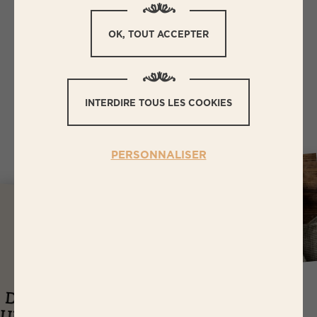
Homme/Femmes formulés par la société
BIGARD.
OK, TOUT ACCEPTER
Télécharger l'index 2020 du Groupe
INTERDIRE TOUS LES COOKIES
PERSONNALISER
J
USQU'À
14,65 EUR
ASTUCES
DE RÉDUCTIONS
UEL EST LE