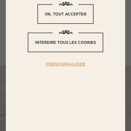
alimentaire, la croissance et dans le maintien
en bonne santé, grâce à sa grande richesse en
OK, TOUT ACCEPTER
éléments essentiels.
INTERDIRE TOUS LES COOKIES
PERSONNALISER