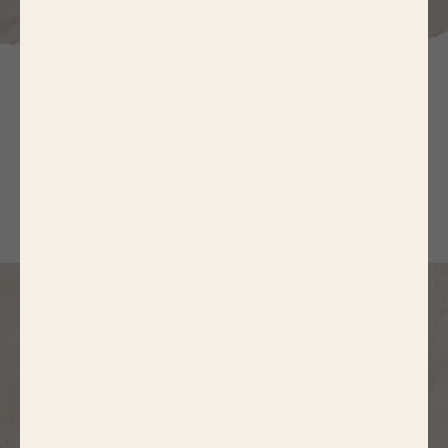
V
OS QUESTIONS ONT
DES RÉPONSES
Quels sont les bienfaits
nutritionnels de la viande ?
Comment cuisiner la viande pour
bébé ?