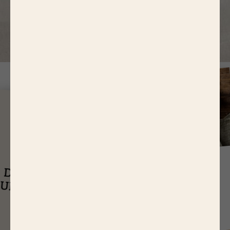
Pourquoi y a-t-il de l'eau dans
l'emballage de mon produit et/ou
lors de la cuisson ?
J
USQU'À
14,65 EUR
ASTUCES
DE RÉDUCTIONS
UEL EST LE
SUR NOS PRODUITS
Q
TEMPS DE
CUISSON D’UN
RÔTI DE BŒUF ?