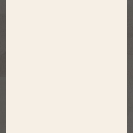
Quelle quantité de viande faut-il
manger ?
Quelle(s) viande(s) est-il
préférable de manger ?
Mon steak haché a une drôle de
couleur, puis-je le manger?
Peut-on consommer un produit
après DLC?