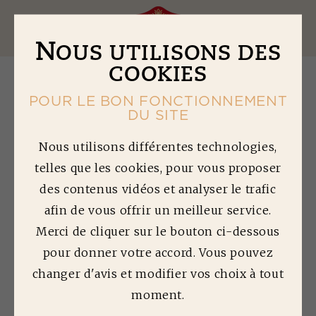
Ouv
N
OUS UTILISONS DES
COOKIES
POUR LE BON FONCTIONNEMENT
DU SITE
L
ES BIENFAITS DE
Nous utilisons différentes technologies,
telles que les cookies, pour vous proposer
LA VIANDE
des contenus vidéos et analyser le trafic
NOS CONSEILS NUTRITION
afin de vous offrir un meilleur service.
Merci de cliquer sur le bouton ci-dessous
La viande occupe une place centrale dans
notre alimentation. Entrant dans la
pour donner votre accord. Vous pouvez
préparation de multiples recettes des plus
changer d'avis et modifier vos choix à tout
traditionnelles aux plus actuelles, elle est liée
à des moments de plaisir et de fête, en famille
moment.
ou entre amis. Mais la viande joue également
un rôle prédominant dans l’équilibre