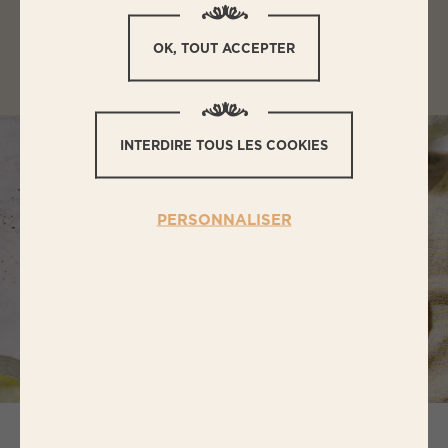
Moyen
20
OK, TOUT ACCEPTER
Cuisson
Temps total
40
1h
INTERDIRE TOUS LES COOKIES
PERSONNALISER
4
×