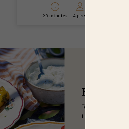
20 minutes
4 pers
E
N MANQU
Recevez nos idé
toutes les saiso