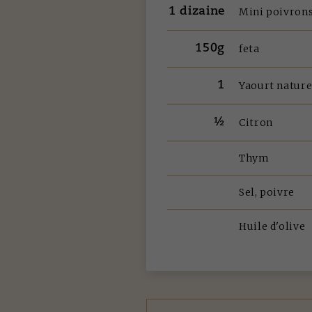
1 dizaine
Mini poivron
150g
feta
1
Yaourt natur
½
Citron
Thym
Sel, poivre
Huile d'olive