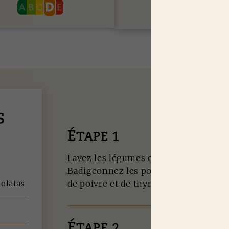
S
É
TAPE 1
Lavez les légumes et coupez les aube
Badigeonnez les poivrons et les auberg
de poivre et de thym émietté.
polatas
É
TAPE 2