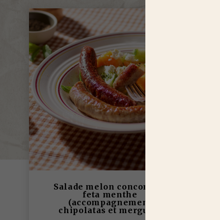
Salade melon concombre
feta menthe
(accompagnement
chipolatas et merguez)