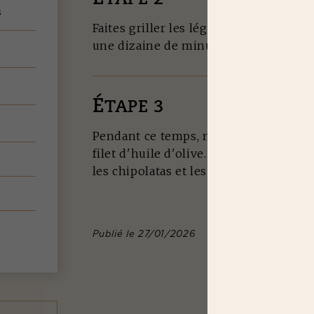
s
Faites griller les légumes et les chip
une dizaine de minutes, en retournan
e
É
TAPE 3
Pendant ce temps, mixez la feta, le yao
filet d'huile d'olive. Assaisonnez et s
les chipolatas et les légumes grillés.
Publié le 27/01/2026