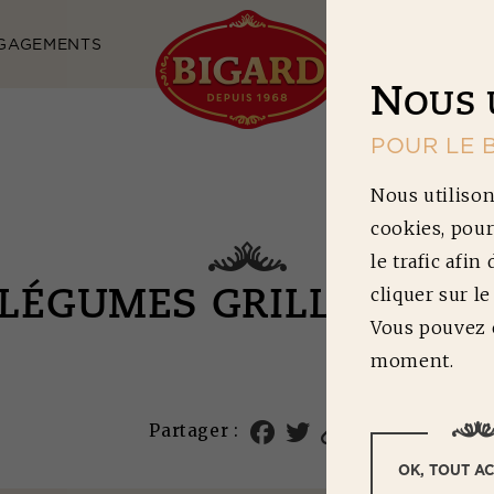
GAGEMENTS
NOS RECETTES
N
OUS 
POUR LE 
Nous utilison
cookies, pour
le trafic afin
cliquer sur l
 LÉGUMES GRILLÉS ET 
Vous pouvez c
moment.
Partager :
OK, TOUT A