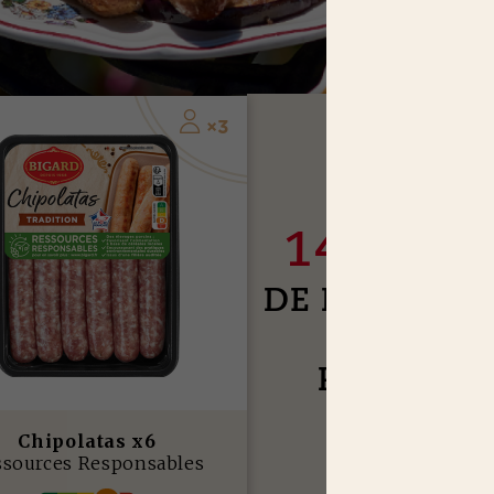
3
×
J
USQU'À
14,65 E
DE RÉDUCTI
SUR NOS
PRODUIT
Chipolatas x6
J’EN PROFITE
ssources Responsables