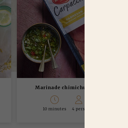
Marinade chimichurri
10 minutes
4 pers