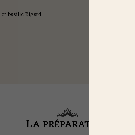
 et basilic Bigard
L
A PRÉPARATION