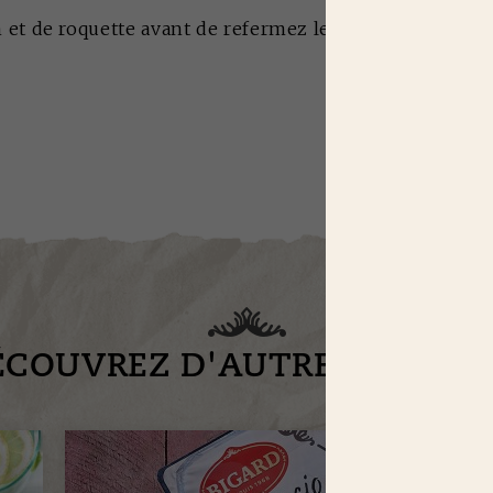
et de roquette avant de refermez le sandwich.
ÉCOUVREZ D'AUTRES RECET