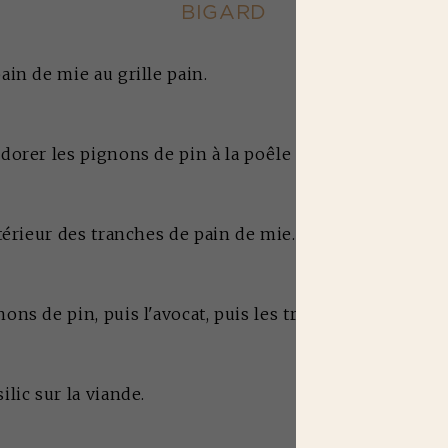
BIGARD
ain de mie au grille pain.
 dorer les pignons de pin à la poêle et découpez l'avoc
ntérieur des tranches de pain de mie.
ons de pin, puis l'avocat, puis les tranches de carpacc
ilic sur la viande.