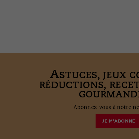
A
STUCES, JEUX 
RÉDUCTIONS, RECE
GOURMANDE
Abonnez-vous à notre new
JE M'ABONNE