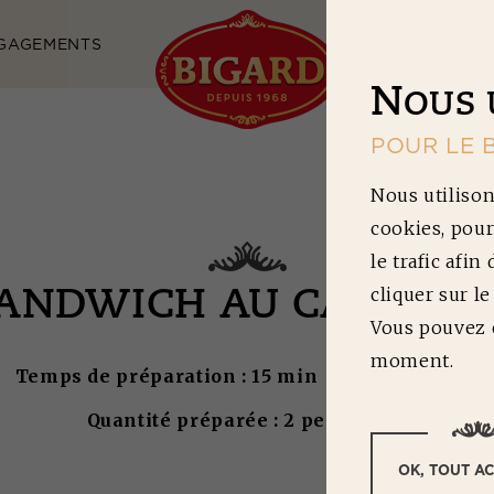
GAGEMENTS
NOS RECETTES
N
OUS 
POUR LE 
Nous utilison
cookies, pour
le trafic afin
cliquer sur l
ANDWICH AU CARPACC
Vous pouvez c
moment.
Temps de préparation : 15 min | Difficulté : 2/5
Quantité préparée : 2 personnes
OK, TOUT A