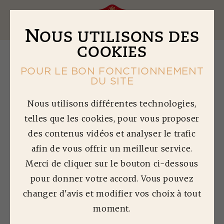
Ouv
N
OUS UTILISONS DES
COOKIES
POUR LE BON FONCTIONNEMENT
DU SITE
T
RAVERS DE BŒUF,
Nous utilisons différentes technologies,
telles que les cookies, pour vous proposer
FRITES DE
des contenus vidéos et analyser le trafic
COURGETTES AU
afin de vous offrir un meilleur service.
AIRFRYER
Merci de cliquer sur le bouton ci-dessous
pour donner votre accord. Vous pouvez
changer d'avis et modifier vos choix à tout
moment.
Partager :