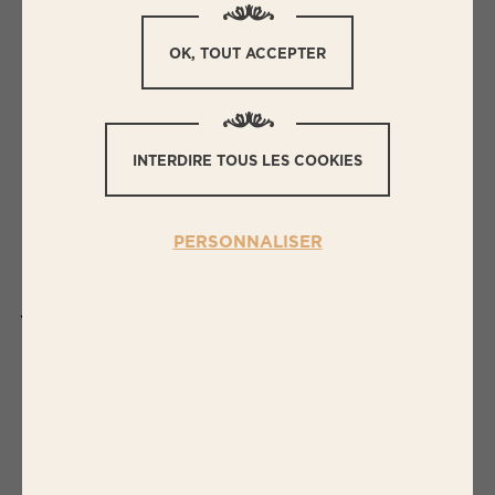
OK, TOUT ACCEPTER
INTERDIRE TOUS LES COOKIES
PERSONNALISER
J'
AI DÉJÀ ENVOYÉ UNE
RÉCLAMATION MAIS JE N'AI PAS
EU DE RÉPONSE.
L'ensemble de nos équipe a à cœur de vous
proposer des produits de qualité et plein de
saveurs.