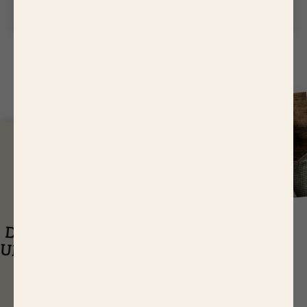
découvrez pourquo...
J
USQU'À
14,65 EUR
ASTUCES
DE RÉDUCTIONS
UEL EST LE
SUR NOS PRODUITS
Q
TEMPS DE
CUISSON D’UN
RÔTI DE BŒUF ?