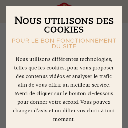
Ouv
N
OUS UTILISONS DES
COOKIES
POUR LE BON FONCTIONNEMENT
retour à la liste des articles
DU SITE
Nous utilisons différentes technologies,
telles que les cookies, pour vous proposer
J'
AI UN PROBLÈME
des contenus vidéos et analyser le trafic
AVEC UN PRODUIT.
afin de vous offrir un meilleur service.
Merci de cliquer sur le bouton ci-dessous
QUALITÉ
pour donner votre accord. Vous pouvez
changer d'avis et modifier vos choix à tout
moment.