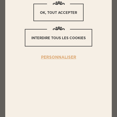
OK, TOUT ACCEPTER
L
ES INGRÉDIENTS
AUBERGINES FARCIES
INTERDIRE TOUS LES COOKIES
500g de Farce à légumes BIGARD
4 aubergines
PERSONNALISER
2 tomates
1 oignon
2 gousses d'ail
20 cL de coulis de tomates
Huile d'olive
Herbes de Provence
Sel, poivre