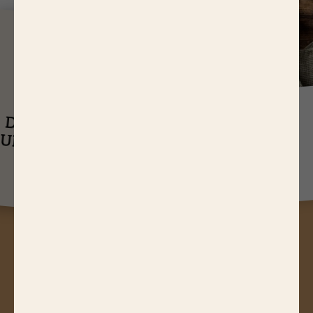
J
USQU'À
14,65 EUR
ASTUCES
DE RÉDUCTIONS
UEL EST LE
SUR NOS PRODUITS
Q
TEMPS DE
CUISSON D’UN
RÔTI DE BŒUF ?
A
STUCES, JEUX CONCOURS,
RÉDUCTIONS, RECETTES, ACTUS
GOURMANDES...
Abonnez-vous à notre newsletter !