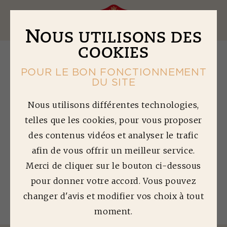
Ouv
N
OUS UTILISONS DES
COOKIES
POUR LE BON FONCTIONNEMENT
DU SITE
A
UBERGINES
Nous utilisons différentes technologies,
telles que les cookies, pour vous proposer
FARCIES
des contenus vidéos et analyser le trafic
afin de vous offrir un meilleur service.
Temps de préparation : 45 min | Difficulté :
3/5
Merci de cliquer sur le bouton ci-dessous
pour donner votre accord. Vous pouvez
Quantité préparée : 4 personnes
changer d'avis et modifier vos choix à tout
moment.