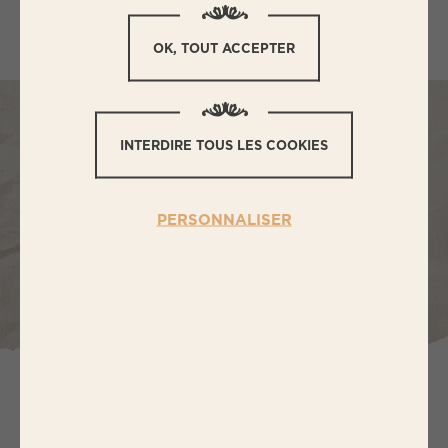
OK, TOUT ACCEPTER
INTERDIRE TOUS LES COOKIES
PERSONNALISER
4 personnes
75 min
IMPRIMER