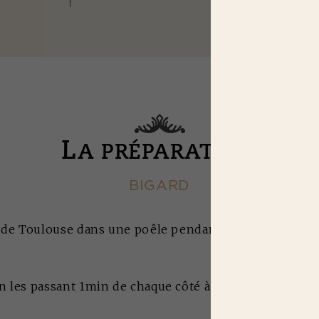
L
A PRÉPARATION
BIGARD
ses de Toulouse dans une poêle pendant 15min.
en les passant 1min de chaque côté à la poêle.