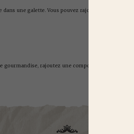
e dans une galette. Vous pouvez rajouter à votre goût 
 de gourmandise, rajoutez une compotée d'oignons et/