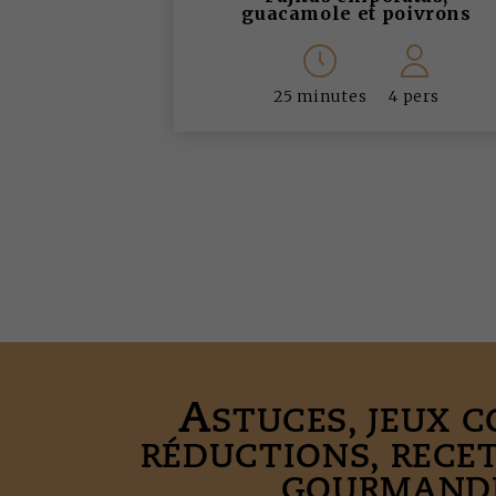
guacamole et poivrons
25 minutes
4 pers
A
STUCES, JEUX 
RÉDUCTIONS, RECE
GOURMANDE