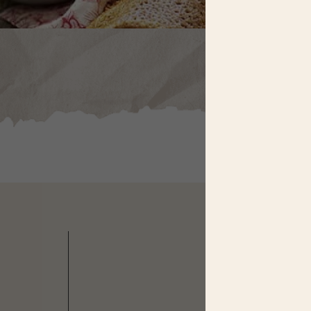
N
OS PR
DANS 