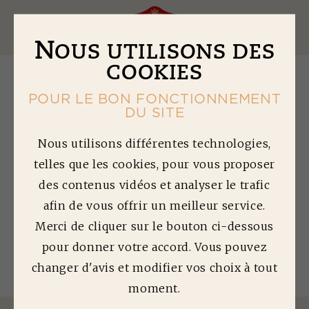
Ouv
N
OUS UTILISONS DES
COOKIES
POUR LE BON FONCTIONNEMENT
DU SITE
P
IZZA BŒUF HACHÉ
Nous utilisons différentes technologies,
telles que les cookies, pour vous proposer
& OIGNONS ROUGES
des contenus vidéos et analyser le trafic
POISSON D'AVRIL
afin de vous offrir un meilleur service.
Merci de cliquer sur le bouton ci-dessous
pour donner votre accord. Vous pouvez
Partager :
changer d'avis et modifier vos choix à tout
moment.