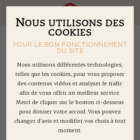
Ouv
N
OUS UTILISONS DES
COOKIES
POUR LE BON FONCTIONNEMENT
retour à la liste des articles
DU SITE
Nous utilisons différentes technologies,
telles que les cookies, pour vous proposer
Q
UELS SONT LES
des contenus vidéos et analyser le trafic
afin de vous offrir un meilleur service.
USTENSILES
Merci de cliquer sur le bouton ci-dessous
INDISPENSABLES
pour donner votre accord. Vous pouvez
POUR CUISINER DE
changer d'avis et modifier vos choix à tout
LA VIANDE ?
moment.