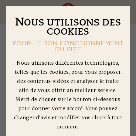
Ouv
N
OUS UTILISONS DES
COOKIES
POUR LE BON FONCTIONNEMENT
retour à la liste des articles
DU SITE
Nous utilisons différentes technologies,
telles que les cookies, pour vous proposer
Q
UELS
des contenus vidéos et analyser le trafic
ACCOMPAGNEMENT
afin de vous offrir un meilleur service.
Merci de cliquer sur le bouton ci-dessous
S SERVIR AVEC UNE
pour donner votre accord. Vous pouvez
CÔTE DE BOEUF ?
changer d'avis et modifier vos choix à tout
ASTUCES
moment.